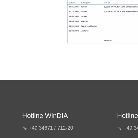
Hotline WinDIA
Hotli
+49 34671 / 712-20
+49 3