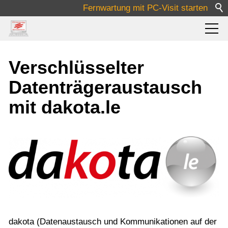
Fernwartung mit PC-Visit starten
Pflege
Verschlüsselter
Datenträgeraustausch
Medizin
mit dakota.le
Software
Lösungen
Über Uns
dakota (Datenaustausch und Kommunikationen auf der